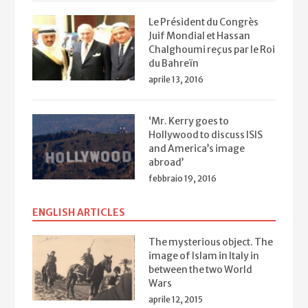
Le Président du Congrès
Juif Mondial et Hassan
Chalghoumi reçus par le Roi
du Bahreïn
aprile 13, 2016
‘Mr. Kerry goes to
Hollywood to discuss ISIS
and America’s image
abroad’
febbraio 19, 2016
ENGLISH ARTICLES
The mysterious object. The
image of Islam in Italy in
between the two World
Wars
aprile 12, 2015