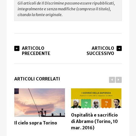
Gli articoli de Il Discrimine possono essere ripubblicati,
integralmente e senza modifiche (compreso il titolo),
citando la fonte originale.
ARTICOLO
ARTICOLO
PRECEDENTE
SUCCESSIVO
ARTICOLI CORRELATI
Ospitalità e sacrificio
di Abramo (Torino, 10
Il cielo sopra Torino
Il c
mar. 2016)
(Mi
201