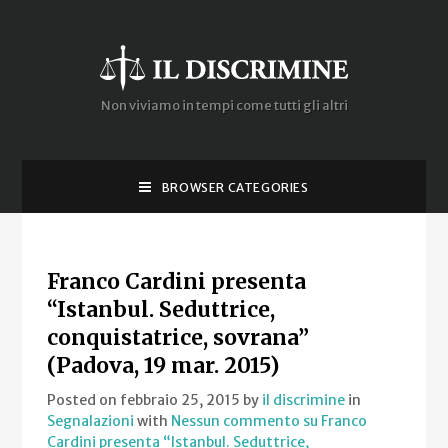
Non viviamo in tempi come tutti gli altri
BROWSER CATEGORIES
Franco Cardini presenta
“Istanbul. Seduttrice,
conquistatrice, sovrana”
(Padova, 19 mar. 2015)
Posted on febbraio 25, 2015
by
il discrimine
in
Segnalazioni
with
Nessun commento
su Franco
Cardini presenta “Istanbul. Seduttrice,