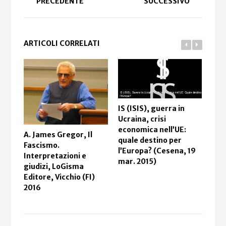
PRECEDENTE
SUCCESSIVO
ARTICOLI CORRELATI
IS (ISIS), guerra in
Ins
Ucraina, crisi
Bar
economica nell’UE:
A. James Gregor, Il
Int
quale destino per
Fascismo.
e r
l’Europa? (Cesena, 19
Interpretazioni e
6 n
mar. 2015)
giudizi, LoGisma
Editore, Vicchio (FI)
2016