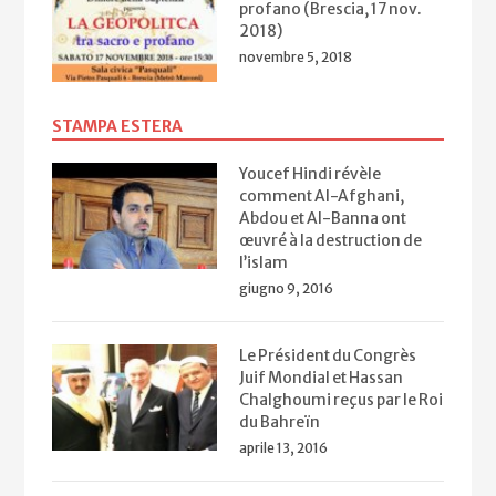
profano (Brescia, 17 nov.
2018)
novembre 5, 2018
STAMPA ESTERA
Youcef Hindi révèle
comment Al-Afghani,
Abdou et Al-Banna ont
œuvré à la destruction de
l’islam
giugno 9, 2016
Le Président du Congrès
Juif Mondial et Hassan
Chalghoumi reçus par le Roi
du Bahreïn
aprile 13, 2016