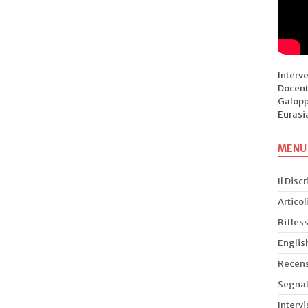
Interv
Docent
Galopp
Eurasi
MENU
Il Disc
Articol
Rifless
Englis
Recens
Segnal
Intervi