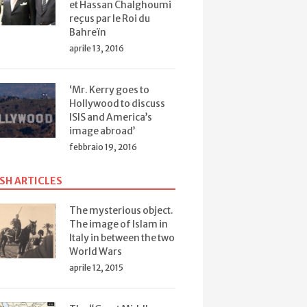
et Hassan Chalghoumi
reçus par le Roi du
Bahreïn
aprile 13, 2016
‘Mr. Kerry goes to
Hollywood to discuss
ISIS and America’s
image abroad’
febbraio 19, 2016
SH ARTICLES
The mysterious object.
The image of Islam in
Italy in between the two
World Wars
aprile 12, 2015