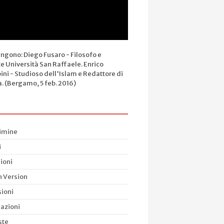
engono: Diego Fusaro - Filosofo e
e Università San Raffaele. Enrico
ini - Studioso dell'Islam e Redattore di
a. (Bergamo, 5 feb. 2016)
rimine
i
ioni
h Version
ioni
azioni
ste