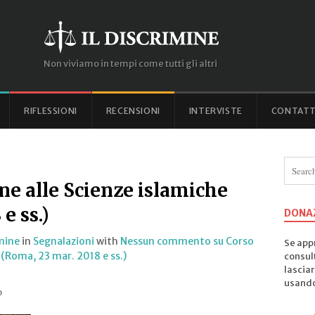
Non viviamo in tempi come tutti gli altri
RIFLESSIONI
RECENSIONI
INTERVISTE
CONTATT
ne alle Scienze islamiche
e ss.)
DONA
imine
in
Segnalazioni
with
Nessun commento
su Corso
Se appr
 (Roma, 23 mar. 2018 e ss.)
consul
lasciar
usando 
o