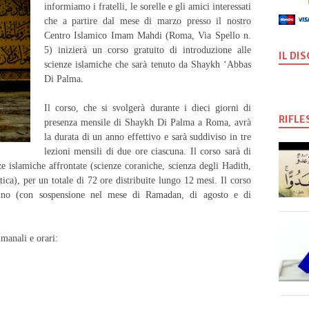
informia
mo i fratelli, le sorelle e gli amici interessati
che a partire dal mese di marzo presso il nostro
Centro Islamico Imam Mahdi (Roma, Via Spello n.
5) inizierà un
corso gratuito di introduzione alle
IL DI
scienze islamiche
che sarà tenuto da
Shaykh ‘Abbas
Di Palma.
Il corso, che si svolgerà durante i dieci giorni di
RIFLE
presenza mensile di Shaykh Di Palma a Roma, avrà
la durata di un anno effettivo e sarà suddiviso in tre
lezioni mensili di due ore ciascuna. Il corso sarà di
ze islamiche affrontate
(scienze coraniche, scienza degli Hadith,
etica),
per un totale di 72 ore distribuite lungo 12 mesi. Il corso
anno (con sospensione nel mese di Ramadan, di agosto e di
imanali e orari: