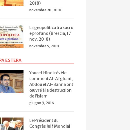
2018)
novembre 20, 2018
La geopolitica tra sacro
e profano (Brescia, 17
nov. 2018)
novembre 5, 2018
PA ESTERA
Iran, arte e cultura
Febb
On Permissibility
Youcef Hindi révèle
(Roma, 14 mar.
l…
Febb
comment Al-Afghani,
of Following “al-
2015)
anni
Abdou et Al-Banna ont
Shia al-
Rivo
œuvré à la destruction
Imamiyyah” (al-
isla
de l’islam
Azhar, 1959)
(Bre
giugno 9, 2016
2016
Le Président du
Congrès Juif Mondial