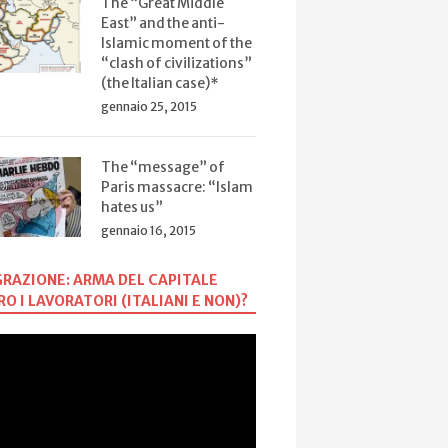
The “Great Middle
East” and the anti-
Islamic moment of the
“clash of civilizations”
(the Italian case)*
gennaio 25, 2015
The “message” of
Paris massacre: “Islam
hates us”
gennaio 16, 2015
RAZIONE: ARMA DEL CAPITALE
O I LAVORATORI (ITALIANI E NON)?