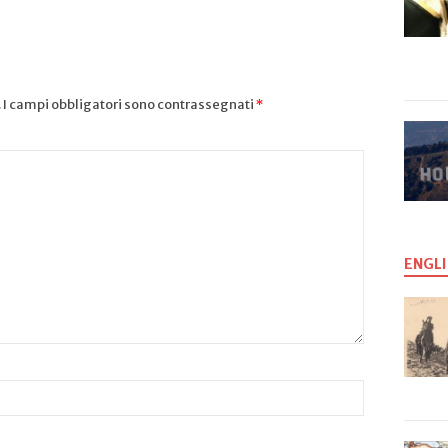
.
I campi obbligatori sono contrassegnati
*
ENGLI