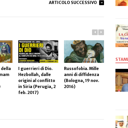
ARTICOLO SUCCESSIVO
STAM
 della
I guerrieri di Dio.
Russofobia. Mille
E vai con
’Imam
Hezbollah, dalle
anni di diffidenza
l’aeroso
origini al conflitto
(Bologna, 19 nov.
)
in Siria (Perugia, 2
2016)
feb. 2017)