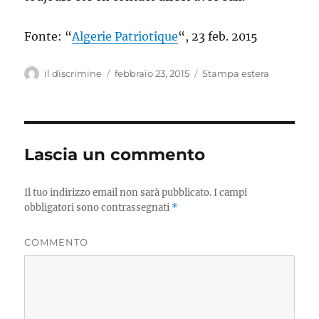
Fonte: “
Algerie Patriotique
“, 23 feb. 2015
Autore
il discrimine
Pubblicato
febbraio 23, 2015
Categorie
Stampa estera
il
Lascia un commento
Il tuo indirizzo email non sarà pubblicato.
I campi
obbligatori sono contrassegnati
*
COMMENTO