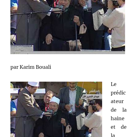
par Karim Bouali
Le
prédic
ateur
de la
haine
et de
la