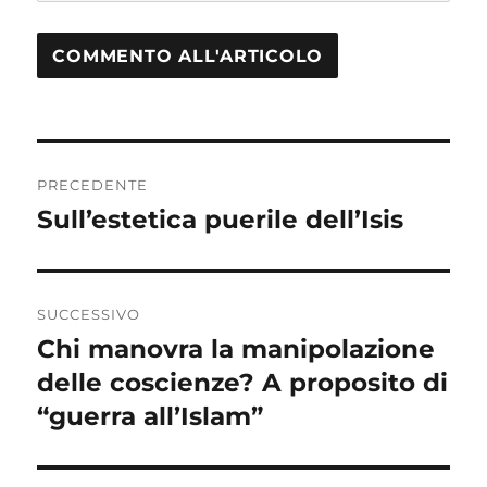
Navigazione
PRECEDENTE
articoli
Sull’estetica puerile dell’Isis
Articolo
precedente:
SUCCESSIVO
Chi manovra la manipolazione
Articolo
delle coscienze? A proposito di
successivo:
“guerra all’Islam”