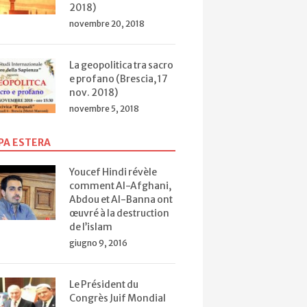
2018)
novembre 20, 2018
Ucraina. Una
, guerra in
Good Bye Darwin
guerra per procura
crisi
La geopolitica tra sacro
(Roma, 10 nov.
Noi e
/ False Flag. Sotto
a nell’UE:
e profano (Brescia, 17
2016)
Perc
falsa bandiera
stino per
nov. 2018)
ha s
(Torino, 16 mag.
? (Cesena,
novembre 5, 2018
(Rom
2016)
2015)
2016
PA ESTERA
Youcef Hindi révèle
comment Al-Afghani,
Abdou et Al-Banna ont
œuvré à la destruction
de l’islam
giugno 9, 2016
Le Président du
Congrès Juif Mondial