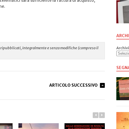
 telematici sarà sufficiente la fattura di acquisto,
ne.
ARCHI
Archivi
re ripubblicati, integralmente e senza modifiche (compreso il
SEGN
ARTICOLO SUCCESSIVO