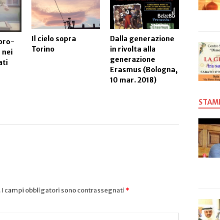
IS (ISIS)
Il cielo sopra
Dalla generazione
pro-
Ucraina, 
Torino
in rivolta alla
 nei
economic
generazione
ati
quale de
Erasmus (Bologna,
l’Europa
10 mar. 2018)
19 mar. 
STAM
.
I campi obbligatori sono contrassegnati
*