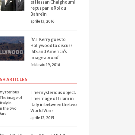
et Hassan Chalghoumi
reçus par le Roi du
Bahreïn
aprile 13, 2016
‘Mr. Kerry goes to
Hollywood to discuss
ISIS and America’s
image abroad’
febbraio 19, 2016
SH ARTICLES
The mysterious object.
The image of Islam in
Italy in between the two
World Wars
aprile 12, 2015