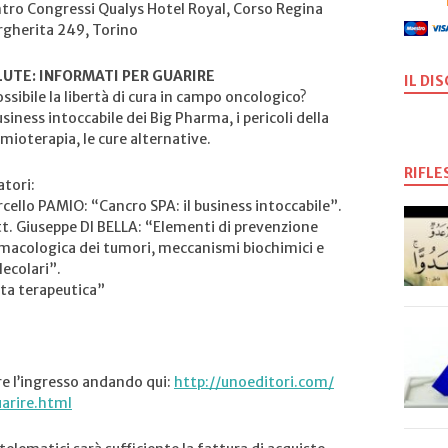
tro Congressi Qualys Hotel Royal, Corso Regina
gherita 249, Torino
LUTE: INFORMATI PER GUARIRE
IL DI
ossibile la libertà di cura in campo oncologico?
business intoccabile dei Big Pharma, i pericoli della
mioterapia, le cure alternative.
RIFLE
atori:
cello PAMIO: “Cancro SPA: il business intoccabile”.
t. Giuseppe DI BELLA: “Elementi di prevenzione
macologica dei tumori, meccanismi biochimici e
ecolari”.
lta terapeutica”
re l’ingresso andando qui:
http://unoeditori.com/
u
arire.html