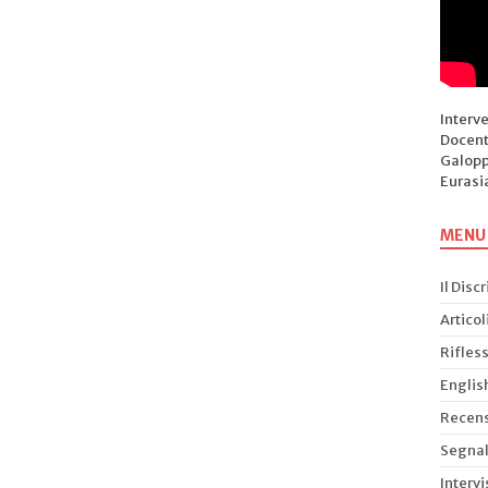
Interv
Docent
Galopp
Eurasi
MENU
Il Disc
Articol
Rifless
Englis
Recens
Segnal
Intervi