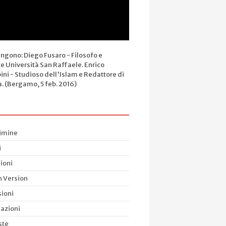
engono: Diego Fusaro - Filosofo e
e Università San Raffaele. Enrico
ini - Studioso dell'Islam e Redattore di
a. (Bergamo, 5 feb. 2016)
rimine
i
ioni
h Version
ioni
azioni
ste