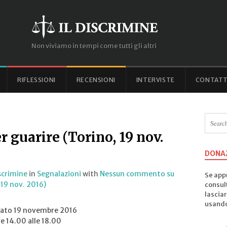
Non viviamo in tempi come tutti gli altri
RIFLESSIONI
RECENSIONI
INTERVISTE
CONTATT
r guarire (Torino, 19 nov.
DONA
iscrimine
in
Segnalazioni
with
Nessun commento
su
Se appr
 19 nov. 2016)
consul
lasciar
usando 
ato 19 novembre 2016
le 14.00 alle 18.00