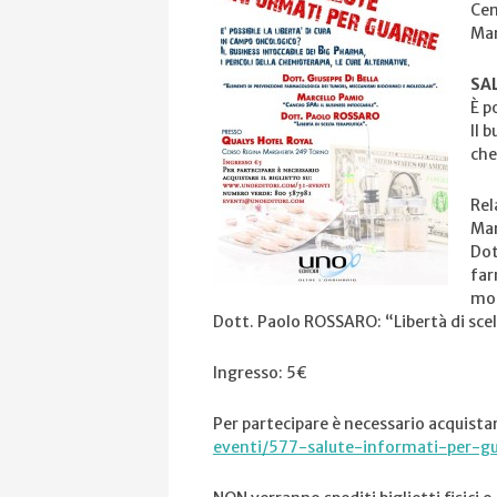
Cen
Mar
SA
È p
Il 
che
Rel
Mar
Dot
far
mol
Dott. Paolo ROSSARO: “Libertà di sce
Ingresso: 5€
Per partecipare è necessario acquista
eventi/
577-salute-informati-per-g