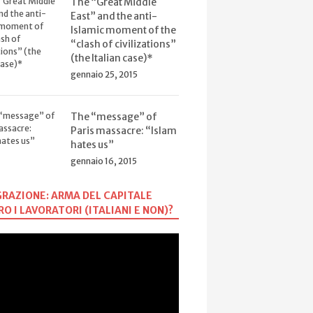
The “Great Middle
East” and the anti-
Islamic moment of the
“clash of civilizations”
(the Italian case)*
gennaio 25, 2015
The “message” of
Paris massacre: “Islam
hates us”
gennaio 16, 2015
RAZIONE: ARMA DEL CAPITALE
O I LAVORATORI (ITALIANI E NON)?