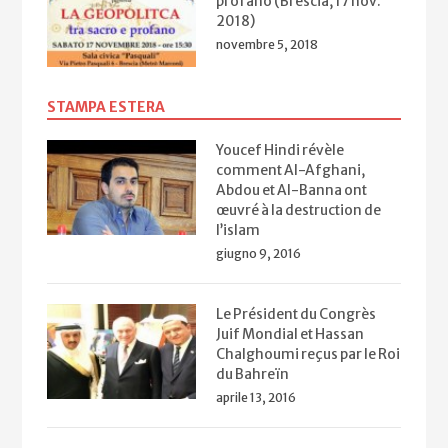
profano (Brescia, 17 nov.
2018)
novembre 5, 2018
STAMPA ESTERA
Youcef Hindi révèle
comment Al-Afghani,
Abdou et Al-Banna ont
œuvré à la destruction de
l’islam
giugno 9, 2016
Le Président du Congrès
Juif Mondial et Hassan
Chalghoumi reçus par le Roi
du Bahreïn
aprile 13, 2016