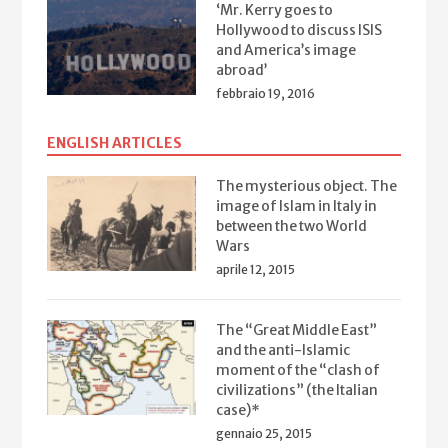
‘Mr. Kerry goes to
Hollywood to discuss ISIS
and America’s image
abroad’
febbraio 19, 2016
ENGLISH ARTICLES
The mysterious object. The
image of Islam in Italy in
between the two World
Wars
aprile 12, 2015
The “Great Middle East”
and the anti-Islamic
moment of the “clash of
civilizations” (the Italian
case)*
gennaio 25, 2015